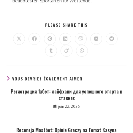
beliebtesten Sportarten für Wettende.
PARTAGER
PLEASE SHARE THIS
CE
CONTENU
Ouvrir
Ouvrir
Ouvrir
Ouvrir
Ouvrir
Ouvrir
Ouvrir
dans
dans
dans
dans
dans
dans
dans
une
une
une
une
une
une
une
Ouvrir
Ouvrir
Ouvrir
autre
autre
autre
autre
autre
autre
autre
dans
dans
dans
fenêtre
fenêtre
fenêtre
fenêtre
fenêtre
fenêtre
fenêtre
une
une
une
autre
autre
autre
fenêtre
fenêtre
fenêtre
VOUS DEVRIEZ ÉGALEMENT AIMER
Регистрация 1хбет: лайфхаки для успешного старта в
ставках
juin 22, 2026
Recenzja Mostbet: Opinie Graczy na Temat Kasyna