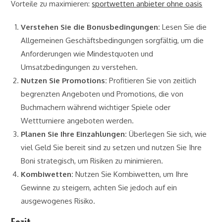
Vorteile zu maximieren:
sportwetten anbieter ohne oasis
Verstehen Sie die Bonusbedingungen:
Lesen Sie die
Allgemeinen Geschäftsbedingungen sorgfältig, um die
Anforderungen wie Mindestquoten und
Umsatzbedingungen zu verstehen.
Nutzen Sie Promotions:
Profitieren Sie von zeitlich
begrenzten Angeboten und Promotions, die von
Buchmachern während wichtiger Spiele oder
Wettturniere angeboten werden.
Planen Sie Ihre Einzahlungen:
Überlegen Sie sich, wie
viel Geld Sie bereit sind zu setzen und nutzen Sie Ihre
Boni strategisch, um Risiken zu minimieren.
Kombiwetten:
Nutzen Sie Kombiwetten, um Ihre
Gewinne zu steigern, achten Sie jedoch auf ein
ausgewogenes Risiko.