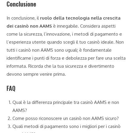
Conclusione
In conclusione, il
ruolo della tecnologia nella crescita
dei casinò non AAMS
è innegabile. Considera aspetti
come la sicurezza, l’innovazione, i metodi di pagamento e
l’esperienza utente quando scegli il tuo casinò ideale. Non
tutti i casinò non AAMS sono uguali; è fondamentale
identificarne i punti di forza e debolezza per fare una scelta
informata. Ricorda che la tua sicurezza e divertimento
devono sempre venire prima.
FAQ
Qual è la differenza principale tra casinò AAMS e non
AAMS?
Come posso riconoscere un casinò non AAMS sicuro?
Quali metodi di pagamento sono i migliori per i casinò