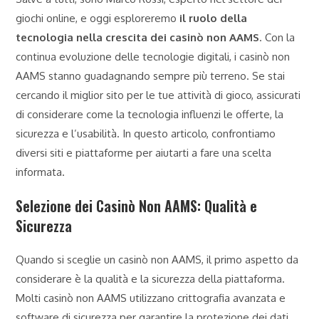
giochi online, e oggi esploreremo
il ruolo della
tecnologia nella crescita dei casinò non AAMS
. Con la
continua evoluzione delle tecnologie digitali, i casinò non
AAMS stanno guadagnando sempre più terreno. Se stai
cercando il miglior sito per le tue attività di gioco, assicurati
di considerare come la tecnologia influenzi le offerte, la
sicurezza e l’usabilità. In questo articolo, confrontiamo
diversi siti e piattaforme per aiutarti a fare una scelta
informata.
Selezione dei Casinò Non AAMS: Qualità e
Sicurezza
Quando si sceglie un casinò non AAMS, il primo aspetto da
considerare è la qualità e la sicurezza della piattaforma.
Molti casinò non AAMS utilizzano crittografia avanzata e
software di sicurezza per garantire la protezione dei dati