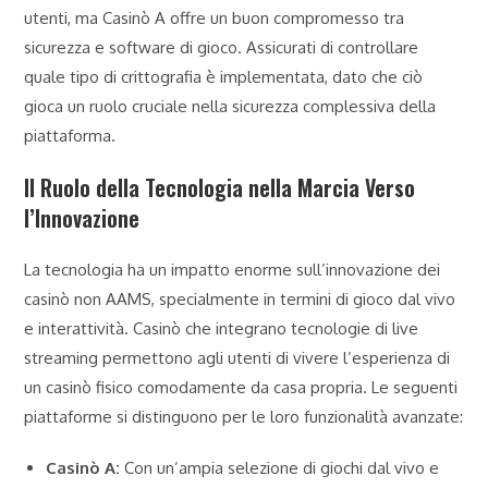
utenti, ma Casinò A offre un buon compromesso tra
sicurezza e software di gioco. Assicurati di controllare
quale tipo di crittografia è implementata, dato che ciò
gioca un ruolo cruciale nella sicurezza complessiva della
piattaforma.
Il Ruolo della Tecnologia nella Marcia Verso
l’Innovazione
La tecnologia ha un impatto enorme sull’innovazione dei
casinò non AAMS, specialmente in termini di gioco dal vivo
e interattività. Casinò che integrano tecnologie di live
streaming permettono agli utenti di vivere l’esperienza di
un casinò fisico comodamente da casa propria. Le seguenti
piattaforme si distinguono per le loro funzionalità avanzate:
Casinò A:
Con un’ampia selezione di giochi dal vivo e