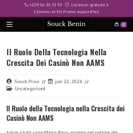
Skip
+229 56 35 32 93
Livraison gratuite à
to
Cotonou et Fin Promo aujourd'hui
content
0
Il Ruolo Della Tecnologia Nella
Crescita Dei Casinò Non AAMS
Auteur/autrice
Dernière
Souck Provi
juin 22, 2026
de
modification
Post
Uncategorized
la
de
category:
publication :
la
publication :
Il Ruolo della Tecnologia nella Crescita dei
Casinò Non AAMS
Salve a tutti, sono Marco Rossi, esperto nel settore dei