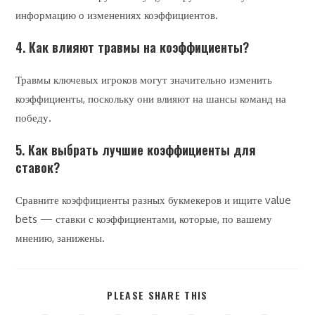
информацию о изменениях коэффициентов.
4. Как влияют травмы на коэффициенты?
Травмы ключевых игроков могут значительно изменить
коэффициенты, поскольку они влияют на шансы команд на
победу.
5. Как выбрать лучшие коэффициенты для
ставок?
Сравните коэффициенты разных букмекеров и ищите value
bets — ставки с коэффициентами, которые, по вашему
мнению, занижены.
PARTAGER
PLEASE SHARE THIS
CE
CONTENU