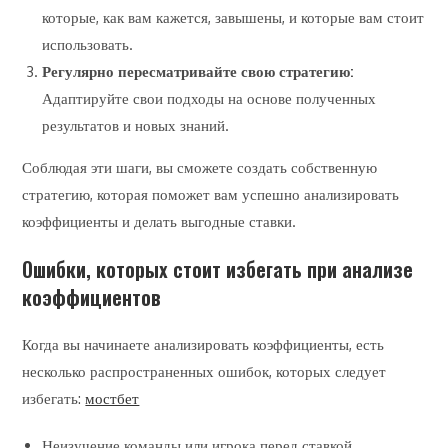
которые, как вам кажется, завышены, и которые вам стоит
использовать.
Регулярно пересматривайте свою стратегию:
Адаптируйте свои подходы на основе полученных
результатов и новых знаний.
Соблюдая эти шаги, вы сможете создать собственную
стратегию, которая поможет вам успешно анализировать
коэффициенты и делать выгодные ставки.
Ошибки, которых стоит избегать при анализе
коэффициентов
Когда вы начинаете анализировать коэффициенты, есть
несколько распространенных ошибок, которых следует
избегать:
мостбет
Неизучение команды или игрока перед ставкой.