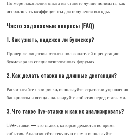
По мере накопления опыта вы станете лучше понимать, как
использовать коэффициенты для получения выгоды.
Часто задаваемые вопросы (FAQ)
1. Как узнать, надежен ли букмекер?
Проверьте лицензии, отзывы пользователей и репутацию
букмекера на специализированных форумах.
2. Как делать ставки на длинные дистанции?
Расчитывайте свои риски, используйте стратегии управления
банкроллом и всегда анализируйте события перед ставками.
3. Что такое live-ставки и как их анализировать?
Live-ставки — это ставки, которые делаются во время
события. Анализируйте текущую игру и используйте