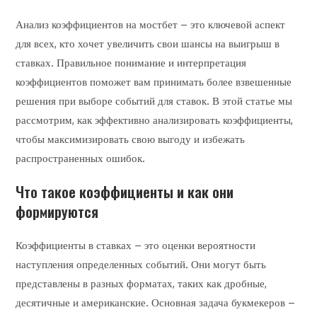
Анализ коэффициентов на мостбет – это ключевой аспект
для всех, кто хочет увеличить свои шансы на выигрыш в
ставках. Правильное понимание и интерпретация
коэффициентов поможет вам принимать более взвешенные
решения при выборе событий для ставок. В этой статье мы
рассмотрим, как эффективно анализировать коэффициенты,
чтобы максимизировать свою выгоду и избежать
распространенных ошибок.
Что такое коэффициенты и как они
формируются
Коэффициенты в ставках – это оценки вероятности
наступления определенных событий. Они могут быть
представлены в разных форматах, таких как дробные,
десятичные и американские. Основная задача букмекеров –