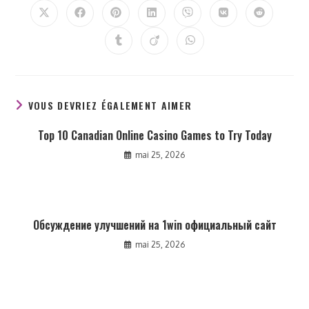
Ouvrir
Ouvrir
Ouvrir
Ouvrir
Ouvrir
Ouvrir
Ouvrir
dans
dans
dans
dans
dans
dans
dans
une
une
une
une
une
une
une
Ouvrir
Ouvrir
Ouvrir
autre
autre
autre
autre
autre
autre
autre
dans
dans
dans
fenêtre
fenêtre
fenêtre
fenêtre
fenêtre
fenêtre
fenêtre
une
une
une
autre
autre
autre
fenêtre
fenêtre
fenêtre
VOUS DEVRIEZ ÉGALEMENT AIMER
Top 10 Canadian Online Casino Games to Try Today
mai 25, 2026
Обсуждение улучшений на 1win официальный сайт
mai 25, 2026