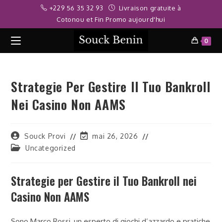
Skip
+229 56 35 32 93
Livraison gratuite à
to
Cotonou et Fin Promo aujourd'hui
content
0
Strategie Per Gestire Il Tuo Bankroll
Nei Casino Non AAMS
Auteur/autrice
Dernière
Souck Provi
mai 26, 2026
de
modification
Post
Uncategorized
la
de
category:
publication :
la
publication :
Strategie per Gestire il Tuo Bankroll nei
Casino Non AAMS
Sono Marco Rossi, un esperto di giochi d’azzardo e pratiche