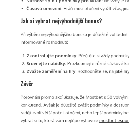
Nutnost splnit podmínky pro vklad:
Ne vždy je b
Časová omezení:
Hráči musí otočení využít včas, ji
Jak si vybrat nejvýhodnější bonus?
Při výběru nejvýhodnějšího bonusu je důležité zohlednit
informované rozhodnutí:
Zkontrolujte podmínky:
Přečtěte si vždy podmínky
Srovnejte nabídky:
Prozkoumejte různé sázkové kan
Zvažte zaměření na hry:
Rozhodněte se, na jaké hry
Závěr
Porovnání promo akcí ukazuje, že Mostbet s 50 volnými 
konkurenci. Avšak je důležité zvážit podmínky a dostupn
raději zvolí větší počet otočení, nebo lepší podmínky
vybrat si tu, která vám nejlépe vyhovuje
mostbet espor