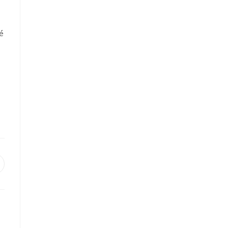
té
uvrir
ans
ne
utre
enêtre