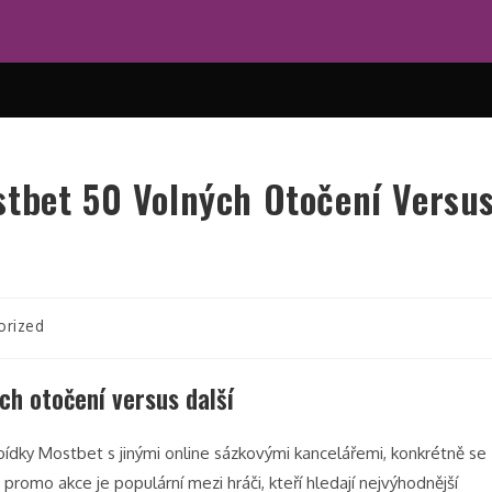
tbet 50 Volných Otočení Versu
orized
ch otočení versus další
ídky Mostbet s jinými online sázkovými kancelářemi, konkrétně se
promo akce je populární mezi hráči, kteří hledají nejvýhodnější