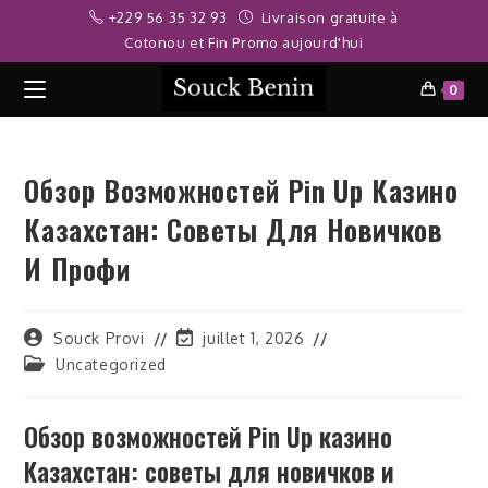
Skip
+229 56 35 32 93
Livraison gratuite à
to
Cotonou et Fin Promo aujourd'hui
content
0
Обзор Возможностей Pin Up Казино
Казахстан: Советы Для Новичков
И Профи
Auteur/autrice
Dernière
Souck Provi
juillet 1, 2026
de
modification
Post
Uncategorized
la
de
category:
publication :
la
publication :
Обзор возможностей Pin Up казино
Казахстан: советы для новичков и