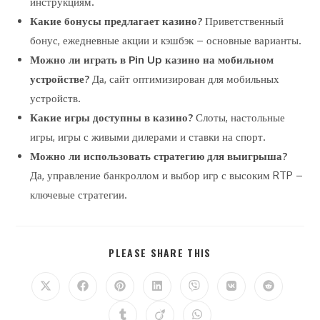
инструкциям.
Какие бонусы предлагает казино?
Приветственный
бонус, ежедневные акции и кэшбэк – основные варианты.
Можно ли играть в Pin Up казино на мобильном
устройстве?
Да, сайт оптимизирован для мобильных
устройств.
Какие игры доступны в казино?
Слоты, настольные
игры, игры с живыми дилерами и ставки на спорт.
Можно ли использовать стратегию для выигрыша?
Да, управление банкроллом и выбор игр с высоким RTP –
ключевые стратегии.
PARTAGER
PLEASE SHARE THIS
CE
CONTENU
Ouvrir
Ouvrir
Ouvrir
Ouvrir
Ouvrir
Ouvrir
Ouvrir
dans
dans
dans
dans
dans
dans
dans
une
une
une
une
une
une
une
Ouvrir
Ouvrir
Ouvrir