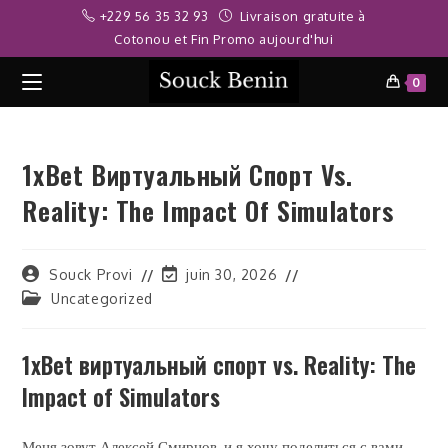
Skip
+229 56 35 32 93
Livraison gratuite à
to
Cotonou et Fin Promo aujourd'hui
content
0
1xBet Виртуальный Спорт Vs.
Reality: The Impact Of Simulators
Auteur/autrice
Dernière
Souck Provi
juin 30, 2026
de
modification
Post
Uncategorized
la
de
category:
publication :
la
publication :
1xBet виртуальный спорт vs. Reality: The
Impact of Simulators
Меня зовут Алексей Смирнов, и я хочу поделиться с вами