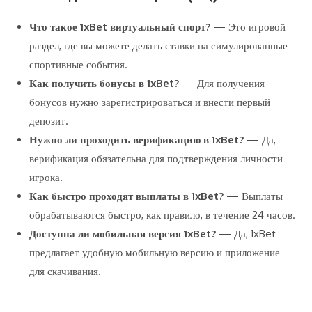
Что такое 1xBet виртуальный спорт?
— Это игровой
раздел, где вы можете делать ставки на симулированные
спортивные события.
Как получить бонусы в 1xBet?
— Для получения
бонусов нужно зарегистрироваться и внести первый
депозит.
Нужно ли проходить верификацию в 1xBet?
— Да,
верификация обязательна для подтверждения личности
игрока.
Как быстро проходят выплаты в 1xBet?
— Выплаты
обрабатываются быстро, как правило, в течение 24 часов.
Доступна ли мобильная версия 1xBet?
— Да, 1xBet
предлагает удобную мобильную версию и приложение
для скачивания.