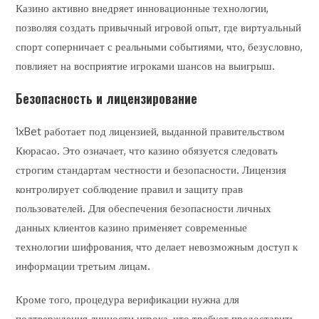
Казино активно внедряет инновационные технологии,
позволяя создать привычный игровой опыт, где виртуальный
спорт соперничает с реальными событиями, что, безусловно,
повлияет на восприятие игроками шансов на выигрыш.
Безопасность и лицензирование
1xBet работает под лицензией, выданной правительством
Кюрасао. Это означает, что казино обязуется следовать
строгим стандартам честности и безопасности. Лицензия
контролирует соблюдение правил и защиту прав
пользователей. Для обеспечения безопасности личных
данных клиентов казино применяет современные
технологии шифрования, что делает невозможным доступ к
информации третьим лицам.
Кроме того, процедура верификации нужна для
подтверждения личности игрока, что требует предоставить