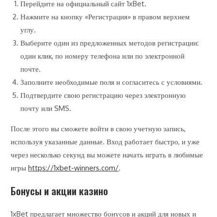
Перейдите на официальный сайт 1xBet.
Нажмите на кнопку «Регистрация» в правом верхнем
углу.
Выберите один из предложенных методов регистрации:
один клик, по номеру телефона или по электронной
почте.
Заполните необходимые поля и согласитесь с условиями.
Подтвердите свою регистрацию через электронную
почту или SMS.
После этого вы сможете войти в свою учетную запись,
используя указанные данные. Вход работает быстро, и уже
через несколько секунд вы можете начать играть в любимые
игры
https://1xbet-winners.com/
.
Бонусы и акции казино
1xBet предлагает множество бонусов и акций для новых и