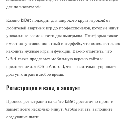
для пользователей.
Казино 1xBet подходит для широкого круга игроков: от
любителей азартных игр до профессионалов, которые ищут
уникальные возможности для выигрыша. Платформа также
имеет интуитивно понятный интерфейс, что позволяет легко
находить нужные игры и функции. Важно отметить, что
1xBet также предлагает мобильную версию сайта и
приложение для iOS и Android, что значительно упрощает
доступ к играм в любое время.
Регистрация и вход в аккаунт
Процесс регистрации на сайте 1xBet достаточно прост и
займет всего несколько минут. Чтобы начать, выполните
следующие шаги: