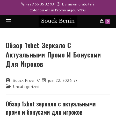
Skip
+229 56 35 32 93
Livraison gratuite à
to
Cotonou et Fin Promo aujourd'hui
content
0
Обзор 1xbet Зеркало С
Актуальными Промо И Бонусами
Для Игроков
Auteur/autrice
Dernière
Souck Provi
juin 22, 2026
de
modification
Post
Uncategorized
la
de
category:
publication :
la
publication :
Обзор 1xbet зеркало с актуальными
промо и бонусами для игроков