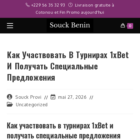
Skip
+229 56 35 32 93
Livraison gratuite à
to
Cotonou et Fin Promo aujourd'hui
content
0
Как Участвовать В Турнирах 1xBet
И Получать Специальные
Предложения
Auteur/autrice
Dernière
Souck Provi
mai 27, 2026
de
modification
Post
Uncategorized
la
de
category:
publication :
la
publication :
Как участвовать в турнирах 1xBet и
получать специальные предложения