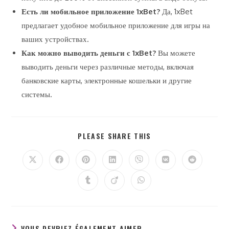
Есть ли мобильное приложение 1xBet?
Да, 1xBet
предлагает удобное мобильное приложение для игры на
ваших устройствах.
Как можно выводить деньги с 1xBet?
Вы можете
выводить деньги через различные методы, включая
банковские карты, электронные кошельки и другие
системы.
PARTAGER
PLEASE SHARE THIS
CE
CONTENU
Ouvrir
Ouvrir
Ouvrir
Ouvrir
Ouvrir
Ouvrir
Ouvrir
dans
dans
dans
dans
dans
dans
dans
une
une
une
une
une
une
une
Ouvrir
Ouvrir
Ouvrir
autre
autre
autre
autre
autre
autre
autre
dans
dans
dans
fenêtre
fenêtre
fenêtre
fenêtre
fenêtre
fenêtre
fenêtre
une
une
une
autre
autre
autre
fenêtre
fenêtre
fenêtre
VOUS DEVRIEZ ÉGALEMENT AIMER