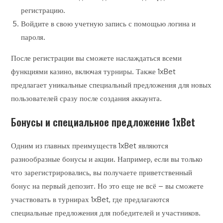
регистрацию.
Войдите в свою учетную запись с помощью логина и
пароля.
После регистрации вы сможете наслаждаться всеми
функциями казино, включая турниры. Также 1xBet
предлагает уникальные специальный предложения для новых
пользователей сразу после создания аккаунта.
Бонусы и специальное предложение 1xBet
Одним из главных преимуществ 1xBet являются
разнообразные бонусы и акции. Например, если вы только
что зарегистрировались, вы получаете приветственный
бонус на первый депозит. Но это еще не всё – вы сможете
участвовать в турнирах 1xBet, где предлагаются
специальные предложения для победителей и участников.