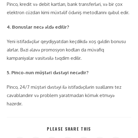
Pinco, kredit və debit kartları, bank transferləri, və bir çox
elektron cüzdan kimi müxtəlif ödəniş metodlarını qəbul edir.
4. Bonuslar necə əldə edilir?
Yeni istifadəçilər qeydiyyatdan keçdikdə xoş gəldin bonusu
alırlar. Bəzi əlavə promosyon kodları da müvafiq
kampaniyalar vasitəsilə təqdim edilir.
5. Pinco-nun müştəri dəstəyi necədir?
Pinco, 24/7 müştəri dəstəyi ilə istifadəçilərin suallarını tez
cavablandırır və problem yaratmadan kömək etməyə
hazırdır.
PARTAGER
PLEASE SHARE THIS
CE
CONTENU