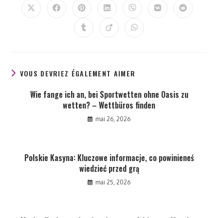
Ouvrir
Ouvrir
Ouvrir
Ouvrir
Ouvrir
Ouvrir
Ouvrir
dans
dans
dans
dans
dans
dans
dans
une
une
une
une
une
une
une
Ouvrir
Ouvrir
Ouvrir
autre
autre
autre
autre
autre
autre
autre
dans
dans
dans
fenêtre
fenêtre
fenêtre
fenêtre
fenêtre
fenêtre
fenêtre
une
une
une
autre
autre
autre
fenêtre
fenêtre
fenêtre
VOUS DEVRIEZ ÉGALEMENT AIMER
Wie fange ich an, bei Sportwetten ohne Oasis zu
wetten? – Wettbüros finden
mai 26, 2026
Polskie Kasyna: Kluczowe informacje, co powinieneś
wiedzieć przed grą
mai 25, 2026