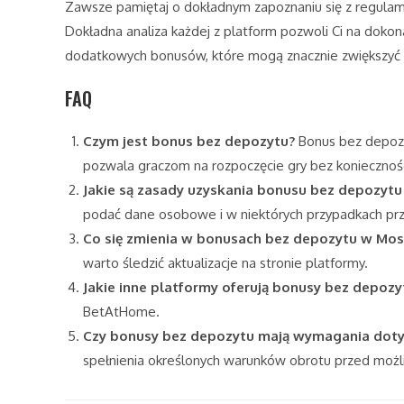
Zawsze pamiętaj o dokładnym zapoznaniu się z regulam
Dokładna analiza każdej z platform pozwoli Ci na dok
dodatkowych bonusów, które mogą znacznie zwiększyć
FAQ
Czym jest bonus bez depozytu?
Bonus bez depozyt
pozwala graczom na rozpoczęcie gry bez koniecznośc
Jakie są zasady uzyskania bonusu bez depozyt
podać dane osobowe i w niektórych przypadkach prze
Co się zmienia w bonusach bez depozytu w Mos
warto śledzić aktualizacje na stronie platformy.
Jakie inne platformy oferują bonusy bez depozy
BetAtHome.
Czy bonusy bez depozytu mają wymagania doty
spełnienia określonych warunków obrotu przed możl