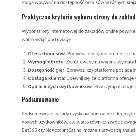
mogą wpływać na dostępność bonusów w różnych kraj
Praktyczne kryteria wyboru strony do zakła
Wybór strony internetowej do zakładów online powinien
warto wziąć pod uwagę:
Oferta bonusów:
Porównaj dostępne promocje i b
Wymogi obrotu:
Zwróć uwagę na warunki wypłaty
Dostępność gier:
Sprawdź, czy platforma posiada in
Obsługa klienta:
Upewnij się, że platforma oferuje 
Opinie innych użytkowników:
Przeczytaj recenzje 
Podsumowanie
Podsumowując, zasady uzyskania bonusu bez depozytu w
nowych użytkowników, ale warto również zwrócić uwagę
Bet365 czy NoAccountCasino, można z łatwością znaleź