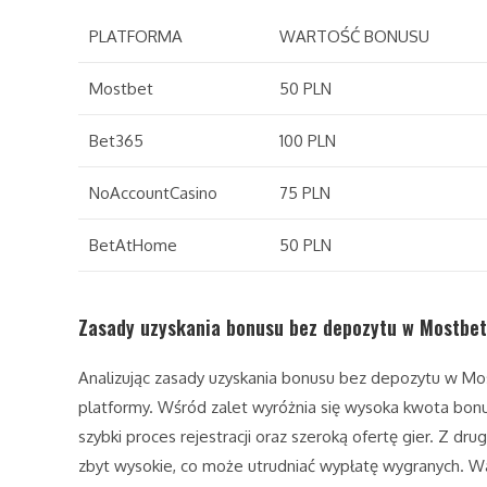
PLATFORMA
WARTOŚĆ BONUSU
Mostbet
50 PLN
Bet365
100 PLN
NoAccountCasino
75 PLN
BetAtHome
50 PLN
Zasady uzyskania bonusu bez depozytu w Mostbet:
Analizując zasady uzyskania bonusu bez depozytu w M
platformy. Wśród zalet wyróżnia się wysoka kwota bonu
szybki proces rejestracji oraz szeroką ofertę gier. Z d
zbyt wysokie, co może utrudniać wypłatę wygranych. Wa