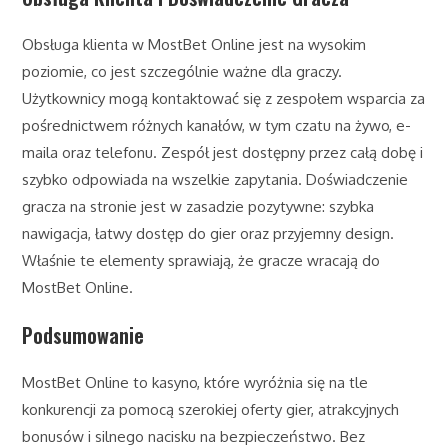
Obsługa klienta w MostBet Online jest na wysokim
poziomie, co jest szczególnie ważne dla graczy.
Użytkownicy mogą kontaktować się z zespołem wsparcia za
pośrednictwem różnych kanałów, w tym czatu na żywo, e-
maila oraz telefonu. Zespół jest dostępny przez całą dobę i
szybko odpowiada na wszelkie zapytania. Doświadczenie
gracza na stronie jest w zasadzie pozytywne: szybka
nawigacja, łatwy dostęp do gier oraz przyjemny design.
Właśnie te elementy sprawiają, że gracze wracają do
MostBet Online.
Podsumowanie
MostBet Online to kasyno, które wyróżnia się na tle
konkurencji za pomocą szerokiej oferty gier, atrakcyjnych
bonusów i silnego nacisku na bezpieczeństwo. Bez