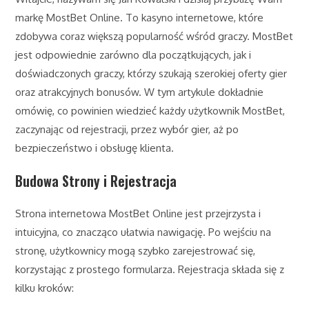
markę MostBet Online. To kasyno internetowe, które
zdobywa coraz większą popularność wśród graczy. MostBet
jest odpowiednie zarówno dla początkujących, jak i
doświadczonych graczy, którzy szukają szerokiej oferty gier
oraz atrakcyjnych bonusów. W tym artykule dokładnie
omówię, co powinien wiedzieć każdy użytkownik MostBet,
zaczynając od rejestracji, przez wybór gier, aż po
bezpieczeństwo i obsługę klienta.
Budowa Strony i Rejestracja
Strona internetowa MostBet Online jest przejrzysta i
intuicyjna, co znacząco ułatwia nawigację. Po wejściu na
stronę, użytkownicy mogą szybko zarejestrować się,
korzystając z prostego formularza. Rejestracja składa się z
kilku kroków: