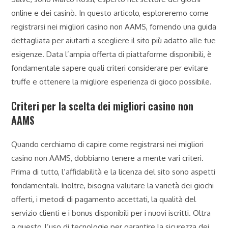
online e dei casinò. In questo articolo, esploreremo come
registrarsi nei migliori casino non AAMS, fornendo una guida
dettagliata per aiutarti a scegliere il sito più adatto alle tue
esigenze. Data l’ampia offerta di piattaforme disponibili, è
fondamentale sapere quali criteri considerare per evitare
truffe e ottenere la migliore esperienza di gioco possibile.
Criteri per la scelta dei migliori casino non
AAMS
Quando cerchiamo di capire come registrarsi nei migliori
casino non AAMS, dobbiamo tenere a mente vari criteri.
Prima di tutto, l’affidabilità e la licenza del sito sono aspetti
fondamentali. Inoltre, bisogna valutare la varietà dei giochi
offerti, i metodi di pagamento accettati, la qualità del
servizio clienti e i bonus disponibili per i nuovi iscritti. Oltra
a questo, l’uso di tecnologie per garantire la sicurezza dei