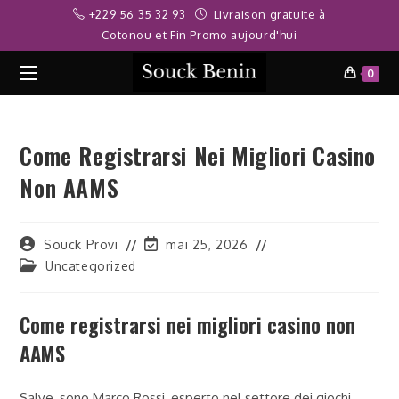
Skip
+229 56 35 32 93
Livraison gratuite à
to
Cotonou et Fin Promo aujourd'hui
content
0
Come Registrarsi Nei Migliori Casino
Non AAMS
Auteur/autrice
Dernière
Souck Provi
mai 25, 2026
de
modification
Post
Uncategorized
la
de
category:
publication :
la
publication :
Come registrarsi nei migliori casino non
AAMS
Salve, sono Marco Rossi, esperto nel settore dei giochi