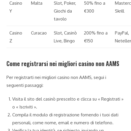
Casino
Malta
Slot, Poker,
50% fino a
Masterc
Y
Giochi da
€300
Skrill
tavolo
Casino
Curacao
Slot, Casinò
200% fino a
PayPal,
Z
Live, Bingo
€150
Netelle
Come registrarsi nei migliori casino non AAMS
Per registrarti nei migliori casino non AAMS, segui i
seguenti passaggi:
Visita il sito del casinò prescelto e clicca su « Registrati »
o « Iscriviti ».
Compila il modulo di registrazione fornendo i tuoi dati
personali, come nome, email e numero di telefono.
Verifica la tua identità, se richiesto, inviando un