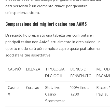
dati personali è un elemento chiave per garantire
un’esperienza sicura.
Comparazione dei migliori casino non AAMS
Di seguito ho preparato una tabella per confrontare i
principali casino non AAMS attualmente in circolazione. In
questo modo sarà più semplice capire quale piattaforma
soddisfa le tue aspettative.
CASINÒ
LICENZA
TIPOLOGIA
BONUS DI
METODI
DI GIOCHI
BENVENUTO
PAGAM
Casino
Curacao
Slot, Live
100% fino a
Bitcoin, 
X
Casino,
€200
PayPal
Scommesse