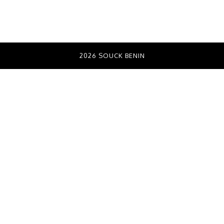
2026 SOUCK BENIN